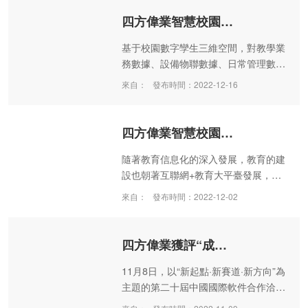
人民群眾生活帶來實實在在的便利。
展示了我省一年來數字四川建設成就。
四方偉業智慧校園大數據解決方案專題連載（二）
重慶市大數據應用發展管理局、四川省
級有關部門、省內大數據主管機構和專
基于校園數字孿生三維空間，對教學業
家學者、企業和社團組織代表200余人
務數據、設備物聯數據、日常管理數
參加會議，四川省人大常委會副主任何
據，融入校園監測，構建運營監測指
來自：
發布時間：2022-12-16
延政、省大數據中心主任顧紅松出席活
標，統覽教學、科研、后勤、安保、網
動并致辭。
絡等各業務指標，達到針對校園精準發
現、跨部門協同、高效處置、及時反饋
四方偉業智慧校園大數據解決方案專題連載(一)
的完整閉環效果，輔助管理者全面掌控
校園運行態勢，實行“人、車、地、事、
隨著教育信息化的深入發展，教育的建
物”的統一融合的可視化監測服務。
設也朝著互聯網+教育大平臺發展，基
于此，智慧校園需迎合教育行業的趨勢
來自：
發布時間：2022-12-02
發展，提供以學習者為中心的服務。本
文為四方偉業智慧校園大數據解決方案
專題連載文稿第一篇，接下來四方偉業
四方偉業獲評“成都軟件20年影響力軟件企業”
將從智慧校園IOC、校園智慧大腦、校
園數據底座及四方偉業智慧校園案例等
11月8日，以“新起點·新賽道·新方向”為
視角，全方位解讀智慧校園建設，敬請
主題的第二十屆中國國際軟件合作洽談
期待。
會在蓉舉行。會上發布了成都軟件20年