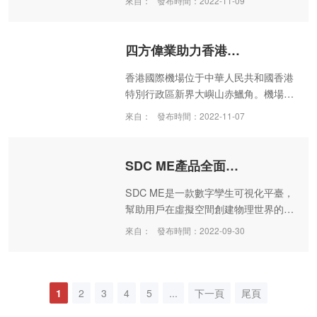
來自：
發布時間：2022-11-09
影響力榜單，四方偉業獲評“成都軟件
20年影響力軟件企業”。
四方偉業助力香港國際機場智能化運營
香港國際機場位于中華人民共和國香港
特別行政區新界大嶼山赤鱲角。機場距
香港市區34千米，占地12.55平方公
來自：
發布時間：2022-11-07
里，于1998年7月6日啟用。全球超過
100家航空公司在香港國際機場運營，
其客運量位居全球第5位，貨運量連續
SDC ME產品全面升級
18年全球第1位，一直是東亞及東南亞
國際客運及貨運的航空樞紐。機場每天
SDC ME是一款數字孿生可視化平臺，
提供逾1100班航班，在每年客運量逾
幫助用戶在虛擬空間創建物理世界的數
4,000萬人次的機場類別中，獲國際機
字映射，并借助數據、算法等手段，實
來自：
發布時間：2022-09-30
場協會推選為全球最佳。
現對物理世界的感知、診斷、預測，釋
放數據價值，輔助業務決策。
1
2
3
4
5
...
下一頁
尾頁