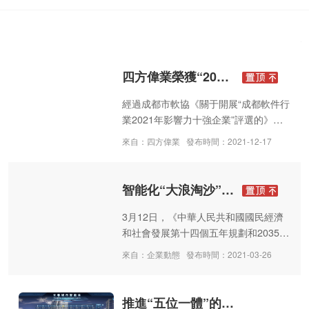
企業新聞
行業資訊
媒體報道
四方偉業榮獲“2021成都軟件行業影響力十佳單位”榮譽
經過成都市軟協《關于開展“成都軟件行
業2021年影響力十強企業”評選的》專
家多方面的評審流程。
來自：四方偉業
發布時間：2021-12-17
智能化“大浪淘沙” 四方偉業數據治理平臺讓數據成“金”
3月12日，《中華人民共和國國民經濟
和社會發展第十四個五年規劃和2035年
遠景目標綱要》正式發布。綱要中提
來自：企業動態
發布時間：2021-03-26
到，要加快建設數字經濟、數字社會、
數字政府。并提到推進城市數據大腦建
設，探索建設數字孿生城市。2020年數
推進“五位一體”的深度融合，四方偉業助力善政、精治、興業、惠民的智慧城市建設