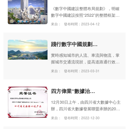
字經濟核心產業增加值占GDP比重為
7.8%，2025年預計增加到10%。 依托
《數字中國建設整體布局規劃》，明確
大數據相關技術，發掘大數據價值以增
數字中國建設按照“2522”的整體框架進
進民生福祉、推動經濟發展已經成為大
行布局，推進數字技術與經濟、政治、
來自：
發布時間：2023-04-12
勢所趨。
文化、社會、生態文明建設“五位一
體”深度融合。城市運營指揮中心
（IOC）集城市運營管理的決策、預
踐行數字中國規劃 夯實新型智慧城市建設成果
警、治理、指揮、展示中心于一體，依
托數字技術構筑的多跨融合為基礎，利
實時感知城市的人流、車流與物流，掌
用數字孿生可視化等前沿技術應用，將
握城市交通流現狀，提高道路通行效
信息、技術、設備與城市管理需求有機
率；實時監測城市中各類事件的發生，
來自：
發布時間：2023-03-31
結合，充分發揮態勢監測、應急指揮、
對基礎設施及城市部件的運行狀態監
展示匯報、流程管理、輔助決策等多重
測，提升城市治理水平；從宏觀經濟到
作用。
產業經濟，從重大項目到營商環境，洞
四方偉業“數據治理平臺（SDC Govern）” 獲評2022四川省大數據“十佳產品”
察區域內經濟發展狀況，輔助經濟政策
的制定與落實；健全教育、醫療、養
12月30日上午，由四川省大數據中心主
老、就業與救助體系，發現各類民生問
辦，四川省大數據發展聯盟承辦的2022
題并推動資源與政策配套，實現服務型
四川大數據年會在成都舉辦。年會以黨
來自：
發布時間：2022-12-30
政府的轉變......當前，智慧城市加快建
的二十大會議精神為根本指引，以2022
設，越來越多的智慧化應用被普及，為
年度四川大數據發展成果為主線，全面