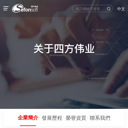
中文
企業簡介
發展歷程
榮譽資質
聯系我們