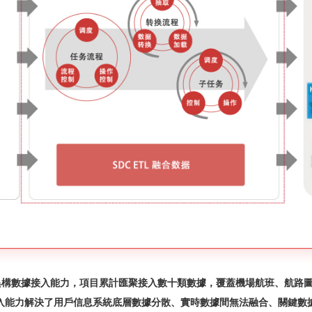
覆蓋機場航班、航路圖、機位、旅客、行李等信息，并
無法融合、關鍵數據接入受阻等問題。
門的業務數據 ·整合分析發現群眾真實需求，并強化數據預測應用功能，助
用
舉措。 ·以人口分析為例：采集人口基礎數據，包括地區人口出生率、年