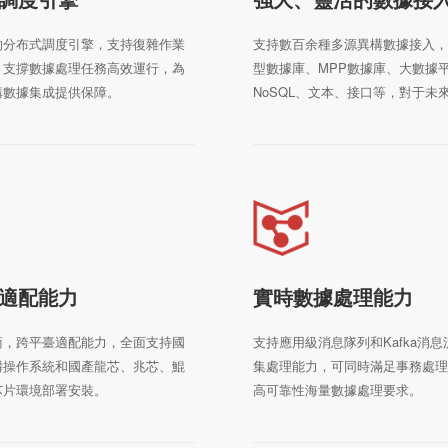
的分布式調度引擎，支持復雜作業
支持數百余種多源異構數據接入，
，支撐數據處理任務高效運行，為
型數據庫、MPP數據庫、大數據
構數據集成提供保障。
NoSQL、文本、接口等，對于未
據源和數據類型，支持在線動態適
適配能力
實時數據處理能力
商，跨平臺適配能力，全面支持國
支持應用級消息隊列和Kafka消
麟操作系統和國產龍芯、兆芯、鯤
集處理能力，可同時滿足事務處理
芯片環境部署安裝。
高可靠性海量數據處理要求。