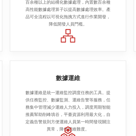
百余種以上的結構化數據處理，內置數百余種
高性能數據處理算子以提高數據處理效率。產
品可全流程以可視化拖拽方式進行作業開發，
降低開發人員門檻。
數據運維
數據運維是統一運維監控調度任務的工具。提
供任務監控、數據監測、運維告警等服務，任
務集中管理減少運維人力投入，調度周期智能
推薦幫助削峰填谷，平臺資源利用最大化，自
定義告警規則方便運維人員第一時間發現關注
異常，降低運維難度。