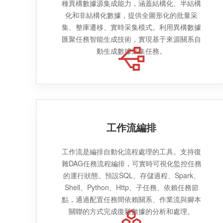
種異構數據源集成能力，涵蓋結構化、半結構
化和非結構化數據，提供全圖形化的批量采
集、整庫遷移、實時采集模式。利用異構數據
匯聚任務智能生成技術，實現基于來源關系自
動生成數據采集任務。
工作流編排
工作流是編排自動化流程處理的工具。支持復
雜DAG任務流程編排，可實時可視化監控任務
的運行狀態。預設SQL、存儲過程、Spark、
Shell、Python、Http、子任務、依賴任務節
點，通過配置任務間依賴關系、作業流與腳本
關聯的方式完成復雜數據的分析和處理。