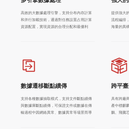
高效的大數據處理引擎，支持分布內存計算
提供強大
和并行加載技術，通過對任務設置占用計算
流程編排
資源配置，實現資源的合理分配和最優利
海量的異
用。
數據遷移斷點續傳
跨平臺
支持各種數據抽取模式，支持文件斷點續傳
具有跨廠
與數據庫斷點續傳，可保證文件或數據在傳
產中標麒
輸過程中因網絡異常、數據異常等場景而導
鵬、飛騰
致的任務異常情況。