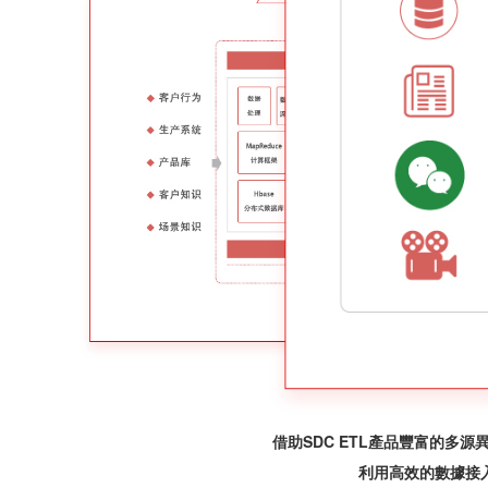
金融行業應用場景
借助SDC ETL產品豐富的多源異構數據接入能力，項目累計匯聚接入數十類數據，
利用高效的數據接入能力解決了用戶信息系統底層數據分散、實時數據間
基于ETL組件采集各行權部
了解詳情
免費試
具針對性、實效性的服務管理